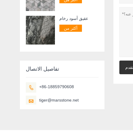
عقيق أسود رخام
أكثر من
قدم
تفاصيل الاتصال
+86-18859790608

tiger@marsstone.net
