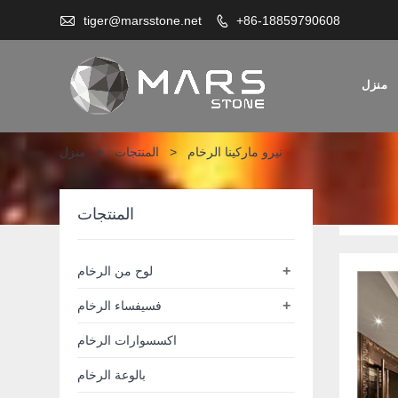

tiger@marsstone.net
+86-18859790608

منزل
نيرو ماركينا الرخام
>
المنتجات
>
منزل
لرخام
المنتجات
+
لوح من الرخام
+
فسيفساء الرخام
اكسسوارات الرخام
بالوعة الرخام