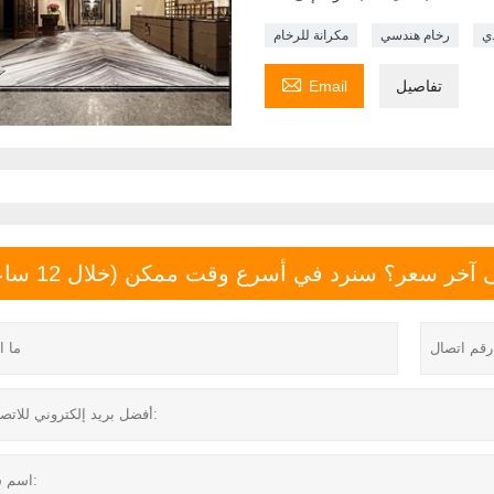
دي
رخام هندسي
مكرانة للرخام

تفاصيل
Email
خر سعر؟ سنرد في أسرع وقت ممكن (خلال 12 ساعة)