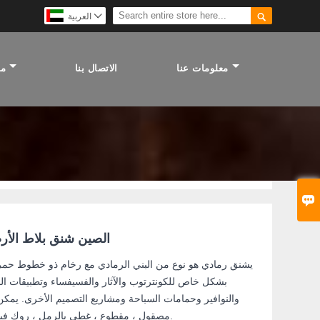


العربية
معلومات عنا
الاتصال بنا
مص

الصين شنق بلاط الأرض
يشنق رمادي هو نوع من البني الرمادي مع رخام ذو خطوط حمرا
بشكل خاص للكونترتوب والآثار والفسيفساء وتطبيقات الج
والنوافير وحمامات السباحة ومشاريع التصميم الأخرى. يمكن
مصقول ، مقطوع ، غطى بالرمل ، روك فيسد ، ساندبلاستيد ، هبط وما إلى ذلك.