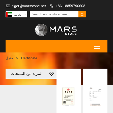

tiger@marsstone.net
+86-18859790608



العربية
Toggle
Certificate
>
منزل
المزيد من المنتجات