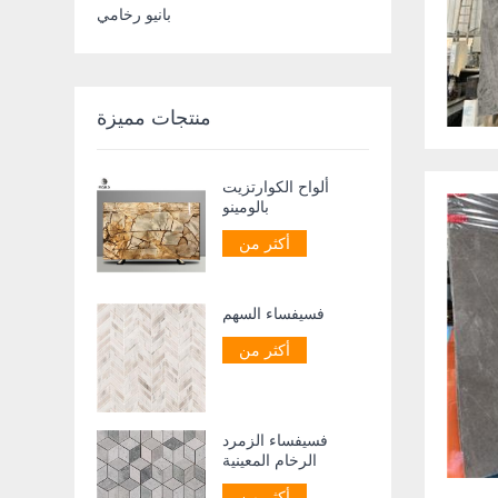
بانيو رخامي
منتجات مميزة
ألواح الكوارتزيت
بالومينو
أكثر من
فسيفساء السهم
أكثر من
فسيفساء الزمرد
الرخام المعينية
أكثر من