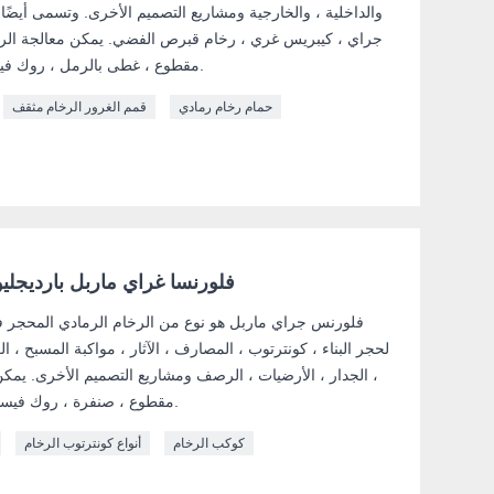
والداخلية ، والخارجية ومشاريع التصميم الأخرى. وتسمى أيضً
جراي ، كيبريس غري ، رخام قبرص الفضي. يمكن معالجة الر
مقطوع ، غطى بالرمل ، روك فيسد ، ساندبلاستيد ، هبط وما إلى ذلك.
حمام رخام رمادي
قمم الغرور الرخام مثقف
فلورنسا غراي ماربل بارديجليو 
فلورنس جراي ماربل هو نوع من الرخام الرمادي المحجر ف
لحجر البناء ، كونترتوب ، المصارف ، الآثار ، مواكبة المسبح ، ال
، الجدار ، الأرضيات ، الرصف ومشاريع التصميم الأخرى. يم
مقطوع ، صنفرة ، روك فيسد ، ساندبلاستيد ، هبطت وما إلى ذلك.
كوكب الرخام
أنواع كونترتوب الرخام