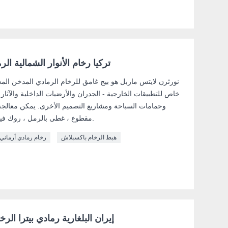
تركيا رخام الأنوار الشمالية ال
نورثرن لايتس ماربل هو بيج غامق للرخام الرمادي المدخن الم
خاص للتطبيقات الخارجية - الجدران والأرضيات الداخلية والآثا
وحمامات السباحة ومشاريع التصميم الأخرى. يمكن معالج
مقطوع ، غطى بالرمل ، روك فيسد ، ساندبلاستيد ، هبط وما إلى ذلك.
هبط الرخام باكسبلاش
رخام رمادي أرماني
إيران البلغارية رمادي بيترا الرخ