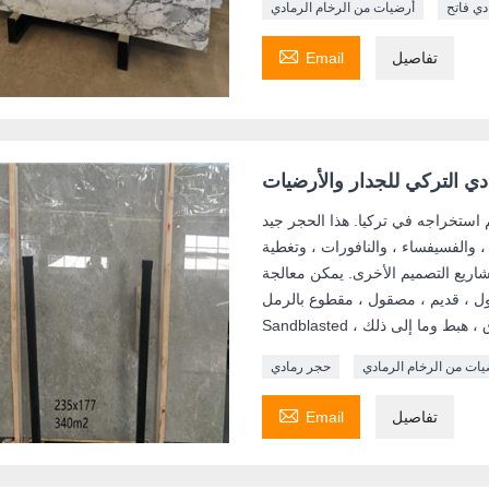
دي فاتح
أرضيات من الرخام الرمادي

تفاصيل
Email
دي التركي للجدار والأرضيات
م استخراجه في تركيا. هذا الحجر جيد
والفسيفساء ، والنافورات ، وتغطية
شاريع التصميم الأخرى. يمكن معالجة
يم ، مصقول ، مقطوع بالرمل ، Rockfaced ،
يات من الرخام الرمادي
حجر رمادي

تفاصيل
Email