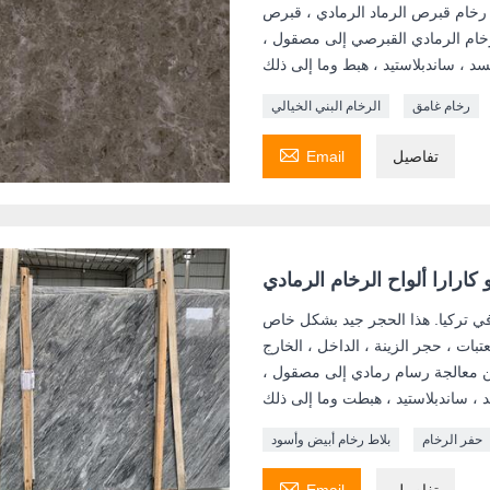
ا رخام قبرص الرماد الرمادي ، قبرص
خام الرمادي القبرصي إلى مصقول ،
رخام غامق
الرخام البني الخيالي

تفاصيل
Email
كارارا ألواح الرخام الرمادي
ي تركيا. هذا الحجر جيد بشكل خاص
عتبات ، حجر الزينة ، الداخل ، الخارج
كن معالجة رسام رمادي إلى مصقول ،
حفر الرخام
بلاط رخام أبيض وأسود

تفاصيل
Email