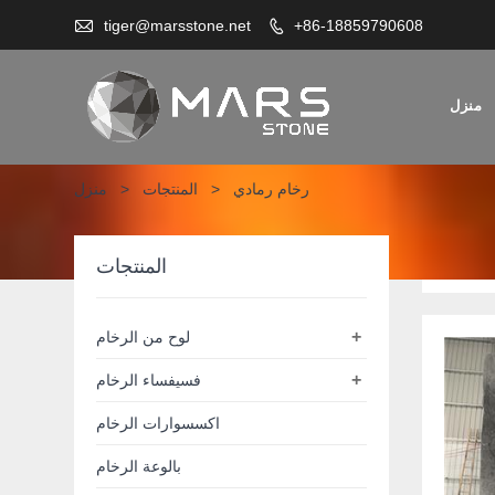

tiger@marsstone.net
+86-18859790608

منزل
رخام رمادي
>
المنتجات
>
منزل
مادي
المنتجات
+
لوح من الرخام
+
فسيفساء الرخام
اكسسوارات الرخام
بالوعة الرخام