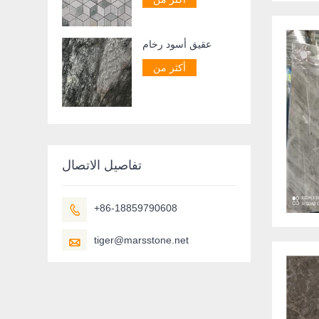
عقيق أسود رخام
أكثر من
تفاصيل الاتصال
+86-18859790608

tiger@marsstone.net
