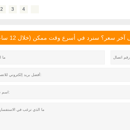
2
3
4
خر سعر؟ سنرد في أسرع وقت ممكن (خلال 12 ساعة)