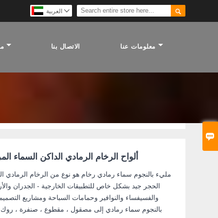


العربية
معلومات عنا
الاتصال بنا
مص

ألواح الرخام الرمادي الداكن السماء المر
مليء بالنجوم سماء رمادي رخام هو نوع من الرخام الرمادي ال
الحجر جيد بشكل خاص للتطبيقات الخارجية - الجدران والأر
والفسيفساء والنوافير وحمامات السباحة ومشاريع التصميم
بالنجوم سماء رمادي إلى مصقول ، مقطوع ، صنفرة ، روك ف