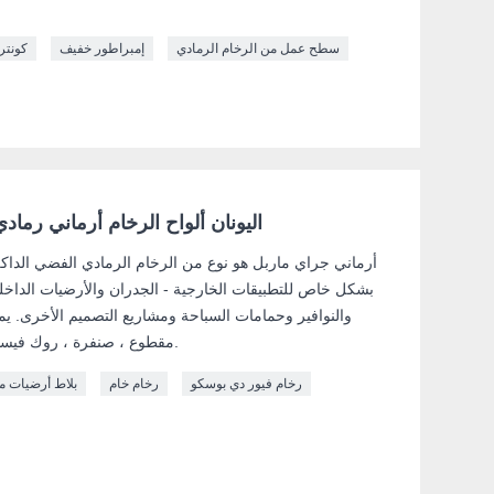
سطح عمل من الرخام الرمادي
إمبراطور خفيف
كونتر
اليونان ألواح الرخام أرماني رمادي 
أرماني جراي ماربل هو نوع من الرخام الرمادي الفضي الداكن
بشكل خاص للتطبيقات الخارجية - الجدران والأرضيات الداخل
والنوافير وحمامات السباحة ومشاريع التصميم الأخرى. ي
مقطوع ، صنفرة ، روك فيسد ، ساندبلاستيد ، هبطت وما إلى ذلك.
رخام فيور دي بوسكو
رخام خام
بلاط أرضيات من